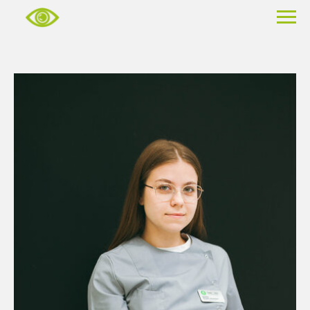
• Написать директору:
elkhomutova@mail.ru